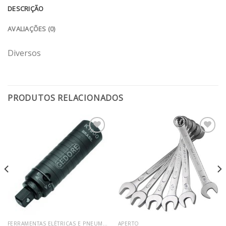
DESCRIÇÃO
AVALIAÇÕES (0)
Diversos
PRODUTOS RELACIONADOS
Adicionar
Adicionar
aos
aos
meus
meus
desejos
desejos
FERRAMENTAS ELÉTRICAS E PNEUMÁTICAS
APERTO