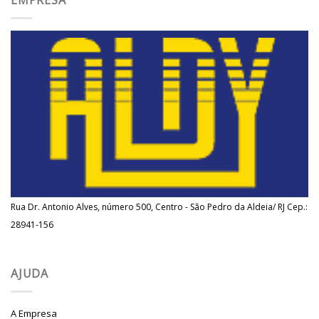
EMPRESA
Rua Dr. Antonio Alves, número 500, Centro - São Pedro da Aldeia/ RJ Cep.:
28941-156
AJUDA
A Empresa