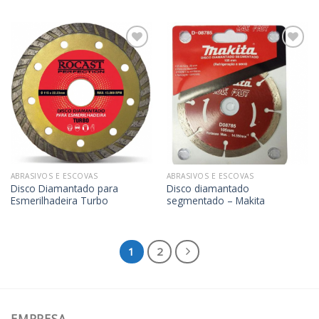
Adicionar
Adicionar
aos
aos
meus
meus
desejos
desejos
ABRASIVOS E ESCOVAS
ABRASIVOS E ESCOVAS
Disco Diamantado para
Disco diamantado
Esmerilhadeira Turbo
segmentado – Makita
1
2