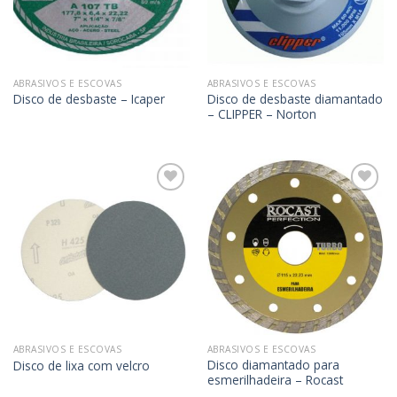
ABRASIVOS E ESCOVAS
ABRASIVOS E ESCOVAS
Disco de desbaste diamantado
Disco de desbaste – Icaper
– CLIPPER – Norton
Adicionar
Adicionar
aos
aos
meus
meus
desejos
desejos
ABRASIVOS E ESCOVAS
ABRASIVOS E ESCOVAS
Disco diamantado para
Disco de lixa com velcro
esmerilhadeira – Rocast