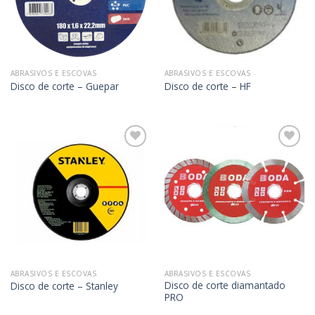
ABRASIVOS E ESCOVAS
ABRASIVOS E ESCOVAS
Disco de corte – Guepar
Disco de corte – HF
Adicionar
Adicionar
aos
aos
meus
meus
desejos
desejos
ABRASIVOS E ESCOVAS
ABRASIVOS E ESCOVAS
Disco de corte diamantado
Disco de corte – Stanley
PRO