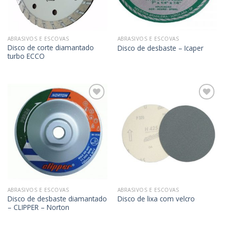
ABRASIVOS E ESCOVAS
ABRASIVOS E ESCOVAS
Disco de corte diamantado
Disco de desbaste – Icaper
turbo ECCO
Adicionar
Adicionar
aos
aos
meus
meus
desejos
desejos
ABRASIVOS E ESCOVAS
ABRASIVOS E ESCOVAS
Disco de desbaste diamantado
Disco de lixa com velcro
– CLIPPER – Norton