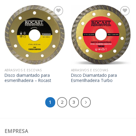
Adicionar
Adicionar
aos
aos
meus
meus
desejos
desejos
ABRASIVOS E ESCOVAS
ABRASIVOS E ESCOVAS
Disco diamantado para
Disco Diamantado para
esmerilhadeira – Rocast
Esmerilhadeira Turbo
1
2
3
EMPRESA