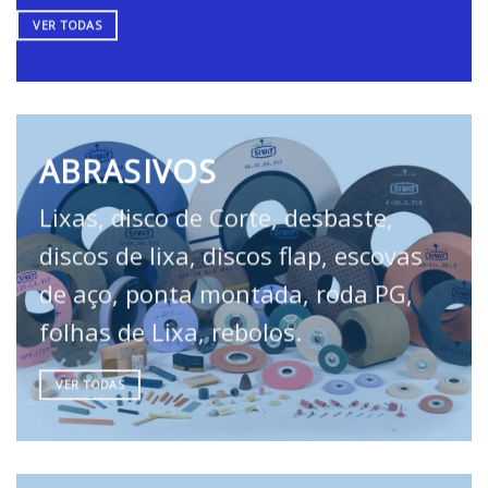
VER TODAS
ABRASIVOS
Lixas, disco de Corte, desbaste,
discos de lixa, discos flap, escovas
de aço, ponta montada, roda PG,
folhas de Lixa, rebolos.
VER TODAS