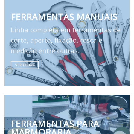
FERRAMENTAS MANUAIS
Linha completa em ferramentas de
corte, aperto, fixação, rosca e
medição entre outras.
VER TODAS
FERRAMENTAS PARA
MARMORARIA