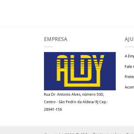
EMPRESA
AJ
A Em
Fale
Fret
Acom
Rua Dr. Antonio Alves, número 500,
Centro - São Pedro da Aldeia/ RJ Cep.:
28941-156