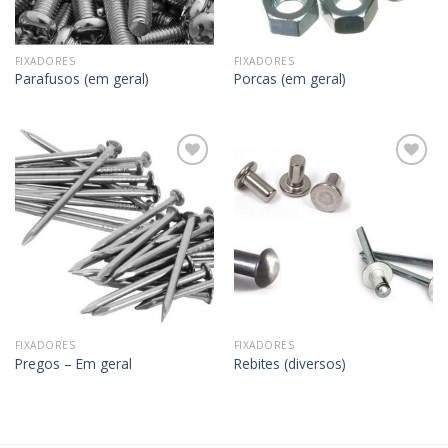
FIXADORES
FIXADORES
Parafusos (em geral)
Porcas (em geral)
Adicionar
Adicionar
aos
aos
meus
meus
desejos
desejos
FIXADORES
FIXADORES
Pregos – Em geral
Rebites (diversos)