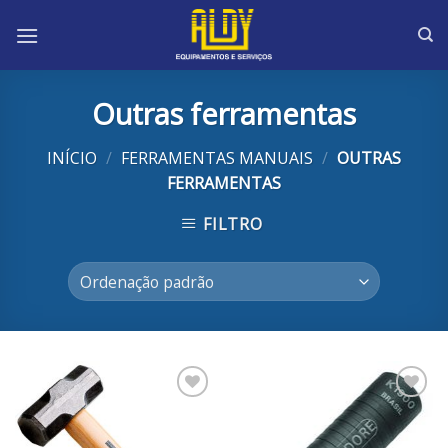
Skip
to
content
Outras ferramentas
INÍCIO
/
FERRAMENTAS MANUAIS
/
OUTRAS
FERRAMENTAS
FILTRO
Adicionar
Adicionar
aos
aos
meus
meus