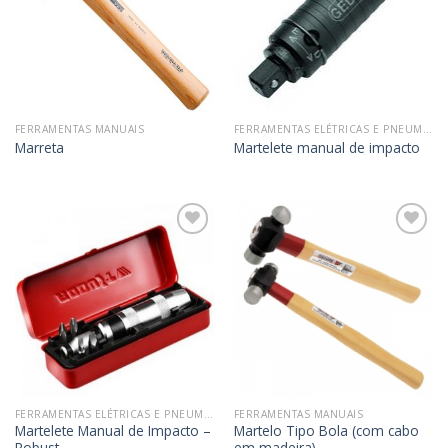
desejos
desejos
FERRAMENTAS MANUAIS
FERRAMENTAS ELÉTRICAS E PNEUMÁTICAS
Marreta
Martelete manual de impacto
Adicionar
Adicionar
aos
aos
meus
meus
desejos
desejos
FERRAMENTAS ELÉTRICAS E PNEUMÁTICAS
FERRAMENTAS MANUAIS
Martelete Manual de Impacto –
Martelo Tipo Bola (com cabo
Robust
em madeira)