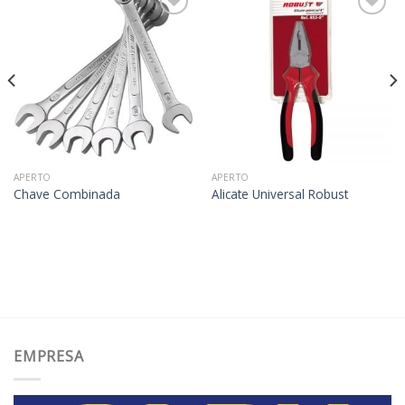
Adicionar
Adicionar
aos
aos
meus
meus
desejos
desejos
APERTO
APERTO
Chave Combinada
Alicate Universal Robust
EMPRESA