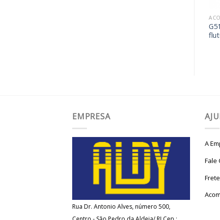
ACOPLAMENTOS
ACOPLAMENTOS
AC
Acoplamento com cubo
G51
G51 / G52
carretel
flu
EMPRESA
AJ
A Em
Fale
Fret
Acom
Rua Dr. Antonio Alves, número 500,
Centro - São Pedro da Aldeia/ RJ Cep.: