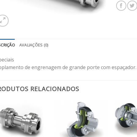
SCRIÇÃO
AVALIAÇÕES (0)
peciais
oplamento de engrenagem de grande porte com espaçador.
RODUTOS RELACIONADOS
Adicionar
Adicionar
aos
aos
meus
meus
desejos
desejos