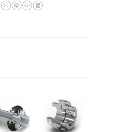
Adicionar
Adicionar
aos
aos
meus
meus
desejos
desejos