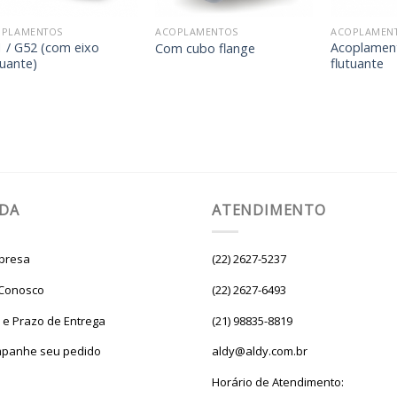
OPLAMENTOS
ACOPLAMENTOS
ACOPLAMEN
 / G52 (com eixo
Acoplamen
Com cubo flange
tuante)
flutuante
UDA
ATENDIMENTO
presa
(22) 2627-5237
 Conosco
(22) 2627-6493
e e Prazo de Entrega
(21) 98835-8819
panhe seu pedido
aldy@aldy.com.br
Horário de Atendimento: