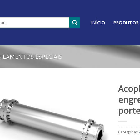
INÍCIO
PRODUTOS
PLAMENTOS ESPECIAIS
Acop
engr
Adicionar
aos
port
meus
desejos
Categorias