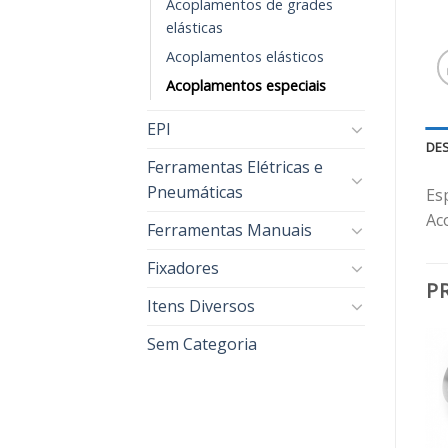
Acoplamentos de grades
elásticas
Acoplamentos elásticos
Acoplamentos especiais
EPI
DE
Ferramentas Elétricas e
Pneumáticas
Es
Ac
Ferramentas Manuais
Fixadores
P
Itens Diversos
Sem Categoria
Adicionar
Adicionar
aos
aos
meus
meus
desejos
desejos