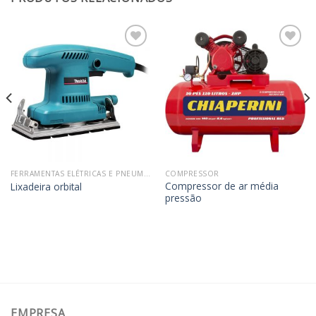
Adicionar
Adicionar
aos
aos
meus
meus
desejos
desejos
FERRAMENTAS ELÉTRICAS E PNEUMÁTICAS
COMPRESSOR
Compressor de ar média
Lixadeira orbital
pressão
EMPRESA