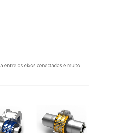
a entre os eixos conectados é muito
Adicionar
Adicionar
aos
aos
meus
meus