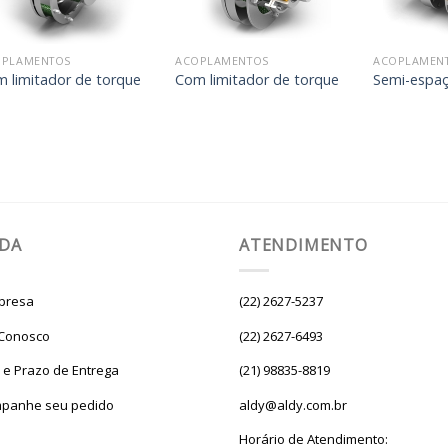
desejos
desejos
OPLAMENTOS
ACOPLAMENTOS
ACOPLAMEN
 limitador de torque
Com limitador de torque
Semi-espa
UDA
ATENDIMENTO
presa
(22) 2627-5237
 Conosco
(22) 2627-6493
e e Prazo de Entrega
(21) 98835-8819
panhe seu pedido
aldy@aldy.com.br
Horário de Atendimento: