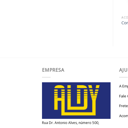
desejos
desejos
ACOPLAMENTOS
ACOPLAMENTOS
AC
Grade elástica – T
Com espaçador
Com
EMPRESA
AJ
A Em
Fale
Fret
Acom
Rua Dr. Antonio Alves, número 500,