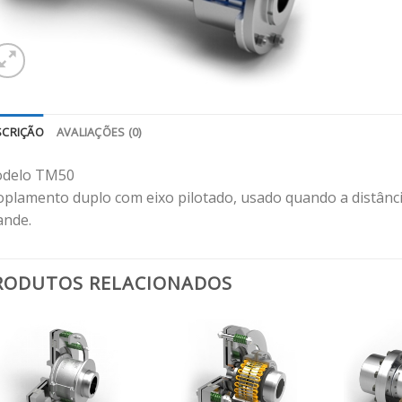
SCRIÇÃO
AVALIAÇÕES (0)
delo TM50
oplamento duplo com eixo pilotado, usado quando a distânci
ande.
RODUTOS RELACIONADOS
Adicionar
Adicionar
aos
aos
meus
meus