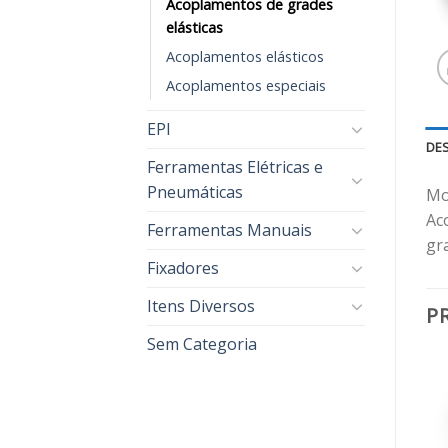
Acoplamentos de grades
elásticas
Acoplamentos elásticos
Acoplamentos especiais
EPI
DE
Ferramentas Elétricas e
Pneumáticas
Mo
Ac
Ferramentas Manuais
gr
Fixadores
Itens Diversos
P
Sem Categoria
Adicionar
Adicionar
aos
aos
meus
meus