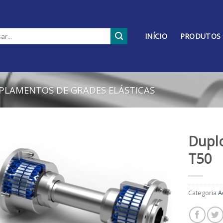
INÍCIO
PRODUTOS
PLAMENTOS DE GRADES ELÁSTICAS
Duplo
T50
Adicionar
aos
meus
desejos
Categoria
A