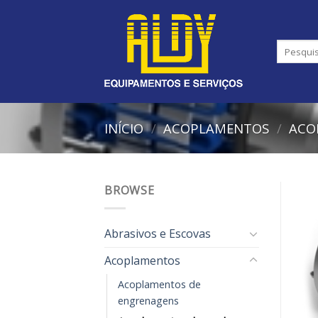
Skip
to
content
INÍCIO
/
ACOPLAMENTOS
/
ACO
BROWSE
Abrasivos e Escovas
Acoplamentos
Acoplamentos de
engrenagens