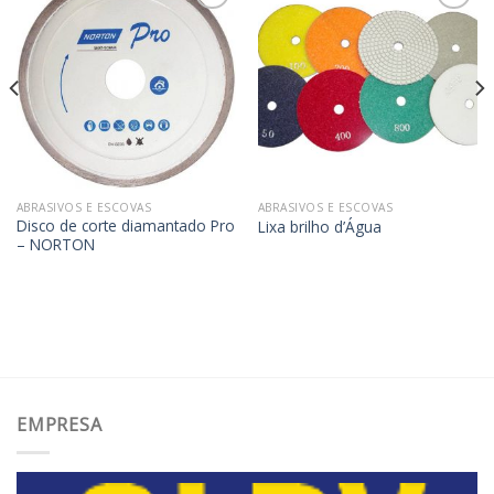
Adicionar
Adicionar
aos
aos
meus
meus
desejos
desejos
ABRASIVOS E ESCOVAS
ABRASIVOS E ESCOVAS
Disco de corte diamantado Pro
Lixa brilho d’Água
– NORTON
EMPRESA