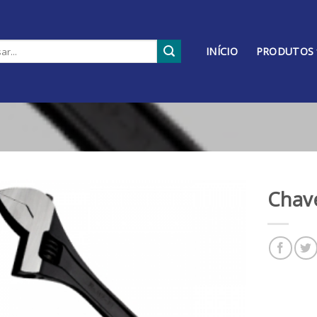
INÍCIO
PRODUTOS
Chav
Adicionar
aos
meus
desejos