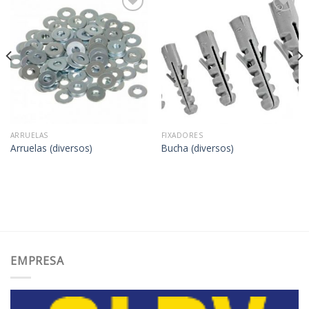
Adicionar
Adicionar
aos
aos
meus
meus
desejos
desejos
ARRUELAS
FIXADORES
Arruelas (diversos)
Bucha (diversos)
EMPRESA