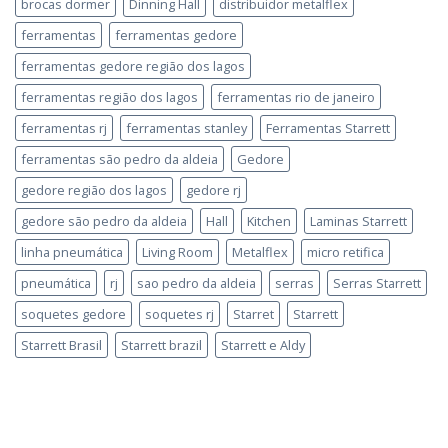
brocas dormer
Dinning Hall
distribuidor metalflex
ferramentas
ferramentas gedore
ferramentas gedore região dos lagos
ferramentas região dos lagos
ferramentas rio de janeiro
ferramentas rj
ferramentas stanley
Ferramentas Starrett
ferramentas são pedro da aldeia
Gedore
gedore região dos lagos
gedore rj
gedore são pedro da aldeia
Hall
Kitchen
Laminas Starrett
linha pneumática
Living Room
Metalflex
micro retifica
pneumática
rj
sao pedro da aldeia
serras
Serras Starrett
soquetes gedore
soquetes rj
Starret
Starrett
Starrett Brasil
Starrett brazil
Starrett e Aldy