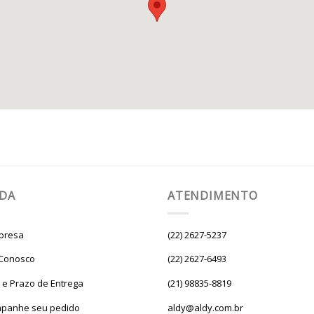
UDA
ATENDIMENTO
presa
(22) 2627-5237
 Conosco
(22) 2627-6493
e e Prazo de Entrega
(21) 98835-8819
panhe seu pedido
aldy@aldy.com.br