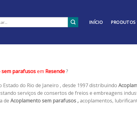
INÍCIO
PRODUTOS
 sem parafusos
em
Resende
?
 Estado do Rio de Janeiro , desde 1997 distribuindo
Acoplam
tando serviços de consertos de freios e embreagens industr
ha de
Acoplamento sem parafusos ,
acoplamentos, lubrifican