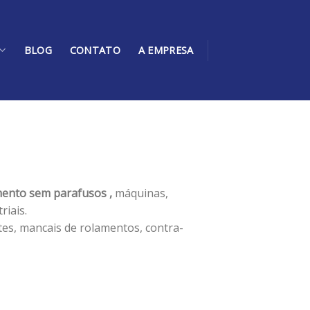
BLOG
CONTATO
A EMPRESA
ento sem parafusos ,
máquinas,
iais.
tes, mancais de rolamentos, contra-