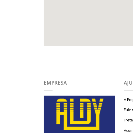
EMPRESA
AJ
A Em
Fale
Fret
Acom