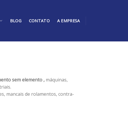
BLOG
CONTATO
A EMPRESA
ento sem elemento ,
máquinas,
iais.
es, mancais de rolamentos, contra-