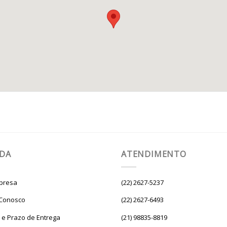
UDA
ATENDIMENTO
presa
(22) 2627-5237
 Conosco
(22) 2627-6493
e e Prazo de Entrega
(21) 98835-8819