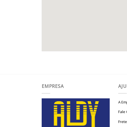
EMPRESA
AJ
A Em
Fale
Fret