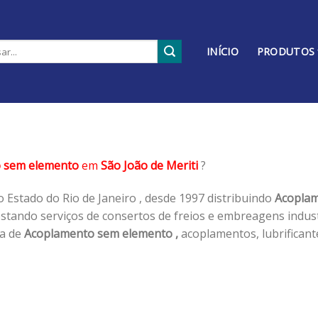
INÍCIO
PRODUTOS
 sem elemento
em
São João de Meriti
?
 Estado do Rio de Janeiro , desde 1997 distribuindo
Acoplam
tando serviços de consertos de freios e embreagens industr
ha de
Acoplamento sem elemento ,
acoplamentos, lubrificant