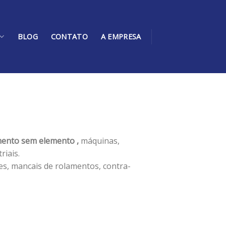
BLOG
CONTATO
A EMPRESA
ento sem elemento ,
máquinas,
iais.
es, mancais de rolamentos, contra-