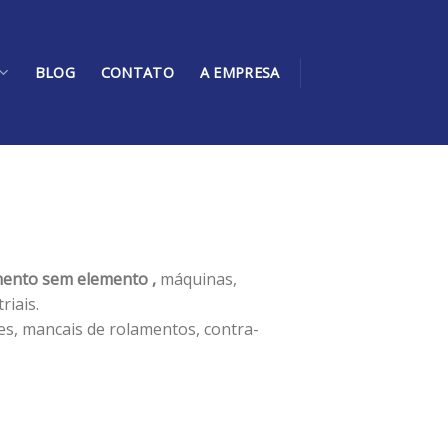
BLOG
CONTATO
A EMPRESA
ento sem elemento ,
máquinas,
iais.
es, mancais de rolamentos, contra-