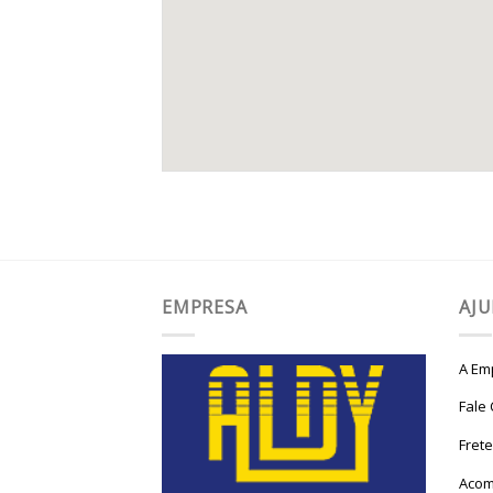
EMPRESA
AJ
A Em
Fale
Fret
Acom