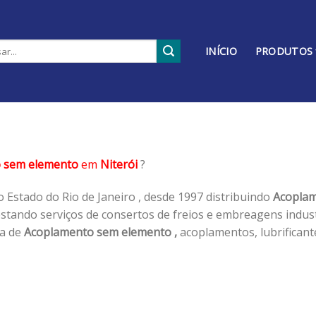
INÍCIO
PRODUTOS
 sem elemento
em
Niterói
?
 Estado do Rio de Janeiro , desde 1997 distribuindo
Acoplam
tando serviços de consertos de freios e embreagens industr
ha de
Acoplamento sem elemento ,
acoplamentos, lubrificant