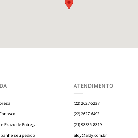
UDA
ATENDIMENTO
presa
(22) 2627-5237
 Conosco
(22) 2627-6493
e e Prazo de Entrega
(21) 98835-8819
panhe seu pedido
aldy@aldy.com.br