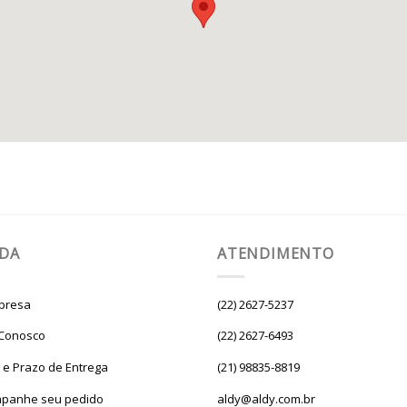
UDA
ATENDIMENTO
presa
(22) 2627-5237
 Conosco
(22) 2627-6493
e e Prazo de Entrega
(21) 98835-8819
panhe seu pedido
aldy@aldy.com.br