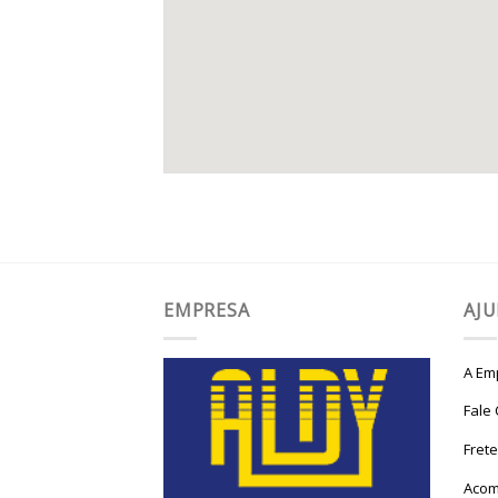
EMPRESA
AJ
A Em
Fale
Fret
Acom