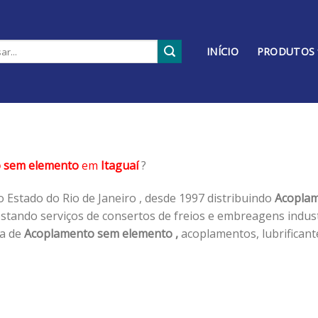
INÍCIO
PRODUTOS
 sem elemento
em
Itaguaí
?
 Estado do Rio de Janeiro , desde 1997 distribuindo
Acoplam
tando serviços de consertos de freios e embreagens industr
ha de
Acoplamento sem elemento ,
acoplamentos, lubrificant