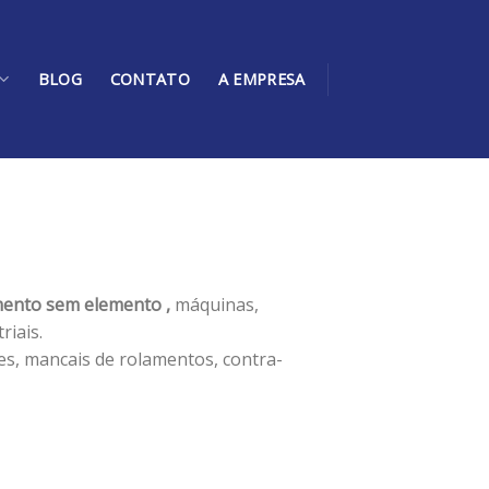
BLOG
CONTATO
A EMPRESA
ento sem elemento ,
máquinas,
iais.
es, mancais de rolamentos, contra-