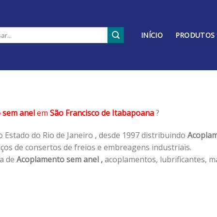
INÍCIO
PRODUTOS
 sem anel
em
São Francisco de Itabapoana
?
 Estado do Rio de Janeiro , desde 1997 distribuindo
Acoplam
os de consertos de freios e embreagens industriais.
ha de
Acoplamento sem anel ,
acoplamentos, lubrificantes, m