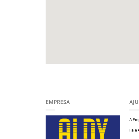
EMPRESA
AJ
A Em
Fale