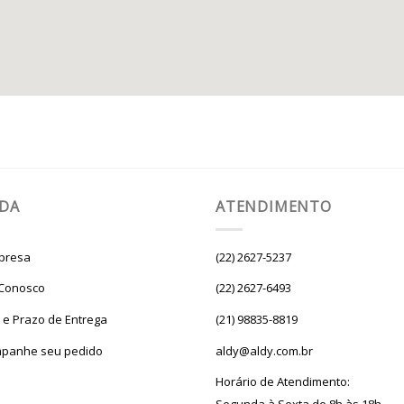
UDA
ATENDIMENTO
presa
(22) 2627-5237
 Conosco
(22) 2627-6493
e e Prazo de Entrega
(21) 98835-8819
panhe seu pedido
aldy@aldy.com.br
Horário de Atendimento: