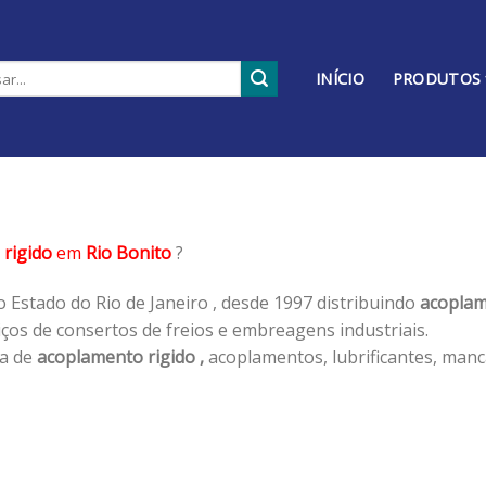
INÍCIO
PRODUTOS
rigido
em
Rio Bonito
?
 Estado do Rio de Janeiro , desde 1997 distribuindo
acoplam
os de consertos de freios e embreagens industriais.
ha de
acoplamento rigido ,
acoplamentos, lubrificantes, manc