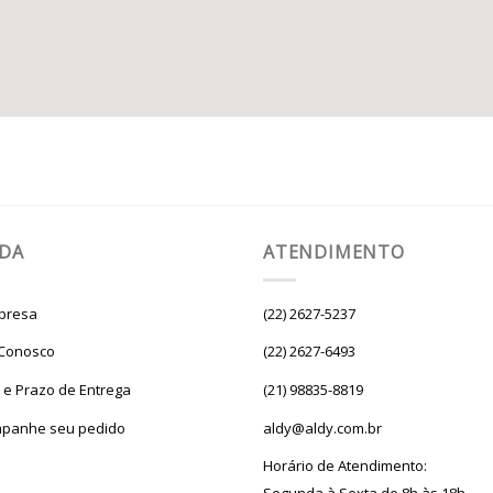
UDA
ATENDIMENTO
presa
(22) 2627-5237
 Conosco
(22) 2627-6493
e e Prazo de Entrega
(21) 98835-8819
panhe seu pedido
aldy@aldy.com.br
Horário de Atendimento: