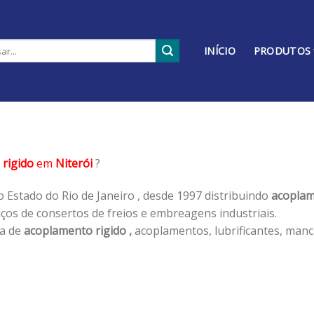
INÍCIO
PRODUTOS
rigido
em
Niterói
?
 Estado do Rio de Janeiro , desde 1997 distribuindo
acoplam
os de consertos de freios e embreagens industriais.
ha de
acoplamento rigido ,
acoplamentos, lubrificantes, manc