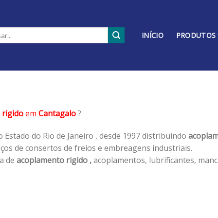
INÍCIO
PRODUTOS
rigido
em
Cantagalo
?
 Estado do Rio de Janeiro , desde 1997 distribuindo
acoplam
os de consertos de freios e embreagens industriais.
ha de
acoplamento rigido ,
acoplamentos, lubrificantes, manc