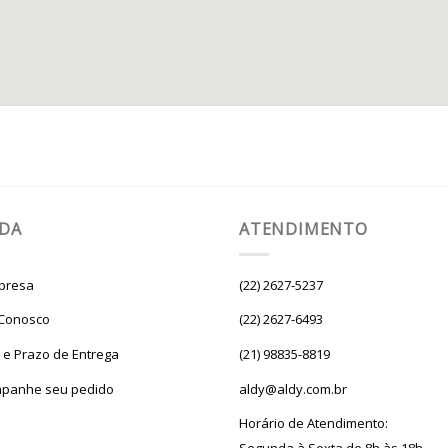
UDA
ATENDIMENTO
presa
(22) 2627-5237
 Conosco
(22) 2627-6493
e e Prazo de Entrega
(21) 98835-8819
panhe seu pedido
aldy@aldy.com.br
Horário de Atendimento: