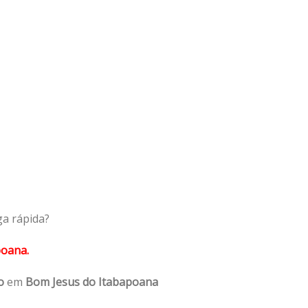
ga rápida?
poana.
o
em
Bom Jesus do Itabapoana