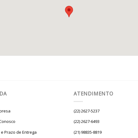
UDA
ATENDIMENTO
presa
(22) 2627-5237
 Conosco
(22) 2627-6493
e e Prazo de Entrega
(21) 98835-8819