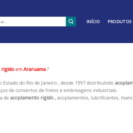
INÍCIO
PRODUTOS
rigido
em
Araruama
?
 Estado do Rio de Janeiro , desde 1997 distribuindo
acoplam
os de consertos de freios e embreagens industriais.
ha de
acoplamento rigido ,
acoplamentos, lubrificantes, manc