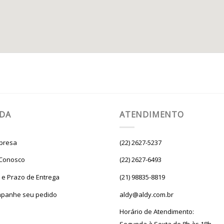
UDA
ATENDIMENTO
presa
(22) 2627-5237
 Conosco
(22) 2627-6493
e e Prazo de Entrega
(21) 98835-8819
panhe seu pedido
aldy@aldy.com.br
Horário de Atendimento: