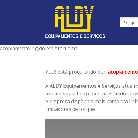
Skip
to
content
acoplamento rigido em Araruama
Você está procurando por:
acoplamento 
A
ALDY Equipamentos e Serviços
atua no
ferramentas, bem como prestando serviç
A empresa dispõe da mais completa lin
limitadores de torque.