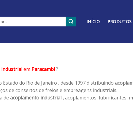
INÍCIO
PRODUTOS
industrial
em
Paracambi
?
 Estado do Rio de Janeiro , desde 1997 distribuindo
acoplam
os de consertos de freios e embreagens industriais.
ha de
acoplamento industrial ,
acoplamentos, lubrificantes, m