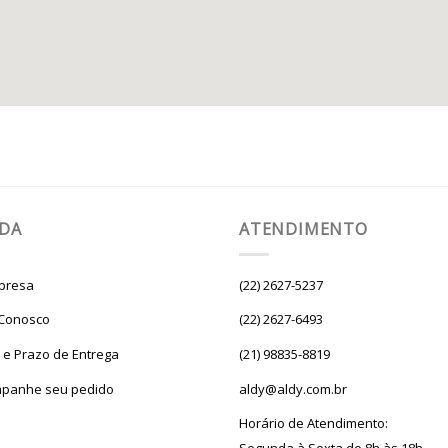
UDA
ATENDIMENTO
presa
(22) 2627-5237
 Conosco
(22) 2627-6493
e e Prazo de Entrega
(21) 98835-8819
panhe seu pedido
aldy@aldy.com.br
Horário de Atendimento: