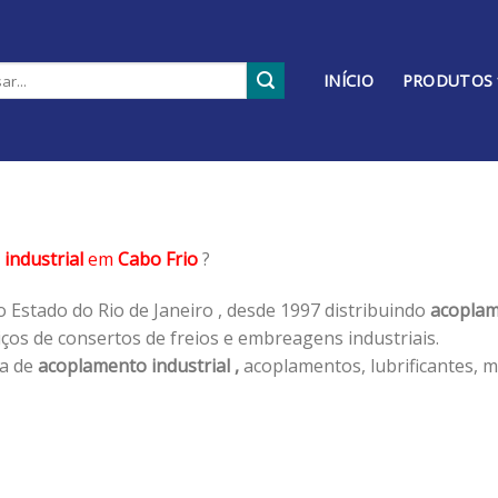
INÍCIO
PRODUTOS
industrial
em
Cabo Frio
?
 Estado do Rio de Janeiro , desde 1997 distribuindo
acoplam
os de consertos de freios e embreagens industriais.
ha de
acoplamento industrial ,
acoplamentos, lubrificantes, m