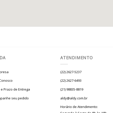
UDA
ATENDIMENTO
presa
(22) 2627-5237
 Conosco
(22) 2627-6493
e e Prazo de Entrega
(21) 98835-8819
panhe seu pedido
aldy@aldy.com.br
Horário de Atendimento: