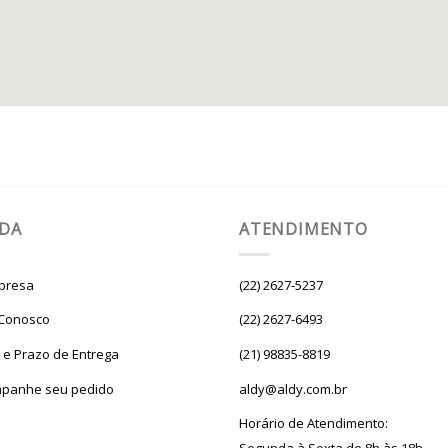
UDA
ATENDIMENTO
presa
(22) 2627-5237
 Conosco
(22) 2627-6493
e e Prazo de Entrega
(21) 98835-8819
panhe seu pedido
aldy@aldy.com.br
Horário de Atendimento: