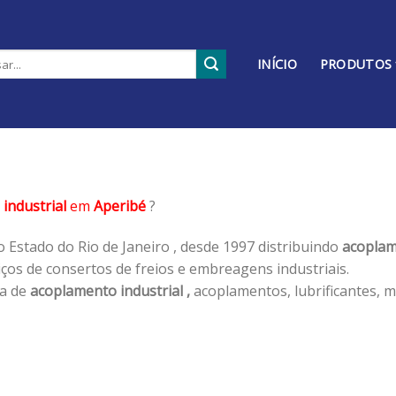
INÍCIO
PRODUTOS
industrial
em
Aperibé
?
 Estado do Rio de Janeiro , desde 1997 distribuindo
acoplam
os de consertos de freios e embreagens industriais.
ha de
acoplamento industrial ,
acoplamentos, lubrificantes, m