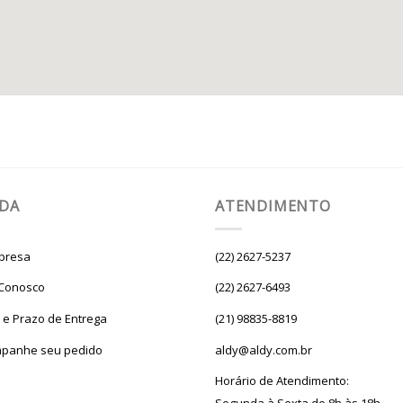
UDA
ATENDIMENTO
presa
(22) 2627-5237
 Conosco
(22) 2627-6493
e e Prazo de Entrega
(21) 98835-8819
panhe seu pedido
aldy@aldy.com.br
Horário de Atendimento: