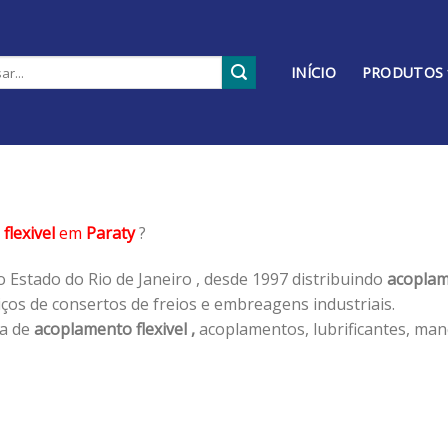
INÍCIO
PRODUTOS
flexivel
em
Paraty
?
 Estado do Rio de Janeiro , desde 1997 distribuindo
acoplame
os de consertos de freios e embreagens industriais.
ha de
acoplamento flexivel ,
acoplamentos, lubrificantes, man