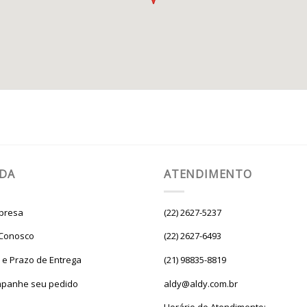
UDA
ATENDIMENTO
presa
(22) 2627-5237
 Conosco
(22) 2627-6493
e e Prazo de Entrega
(21) 98835-8819
panhe seu pedido
aldy@aldy.com.br