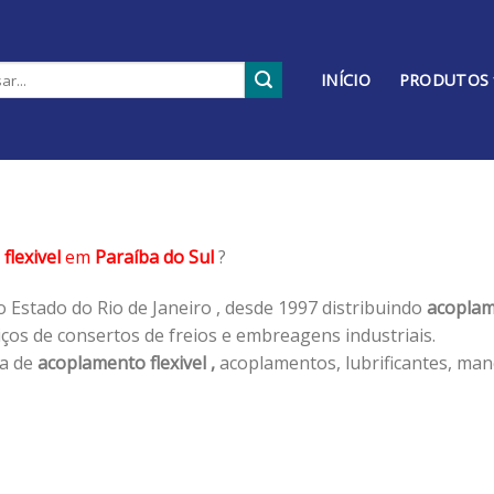
INÍCIO
PRODUTOS
flexivel
em
Paraíba do Sul
?
 Estado do Rio de Janeiro , desde 1997 distribuindo
acoplame
os de consertos de freios e embreagens industriais.
ha de
acoplamento flexivel ,
acoplamentos, lubrificantes, man