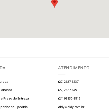
UDA
ATENDIMENTO
presa
(22) 2627-5237
 Conosco
(22) 2627-6493
e e Prazo de Entrega
(21) 98835-8819
panhe seu pedido
aldy@aldy.com.br