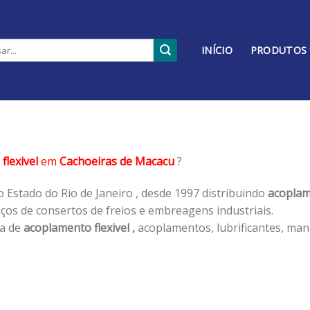
INÍCIO
PRODUTOS
flexivel
em
Cachoeiras de Macacu
?
 Estado do Rio de Janeiro , desde 1997 distribuindo
acoplame
os de consertos de freios e embreagens industriais.
ha de
acoplamento flexivel ,
acoplamentos, lubrificantes, man