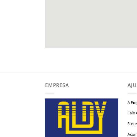
EMPRESA
AJ
A Em
Fale
Fret
Acom