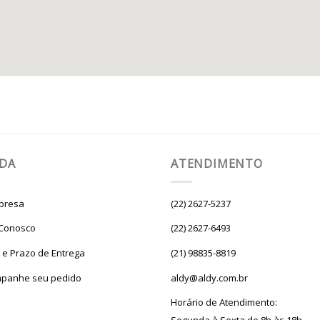
UDA
ATENDIMENTO
presa
(22) 2627-5237
 Conosco
(22) 2627-6493
e e Prazo de Entrega
(21) 98835-8819
panhe seu pedido
aldy@aldy.com.br
Horário de Atendimento: