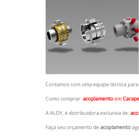
Contamos com uma equipe técnica para n
Como comprar
acoplamento
em
Carap
A ALDY, é distribuidora exclusiva de
aco
Faça seu orçamento de
acoplamento
ago