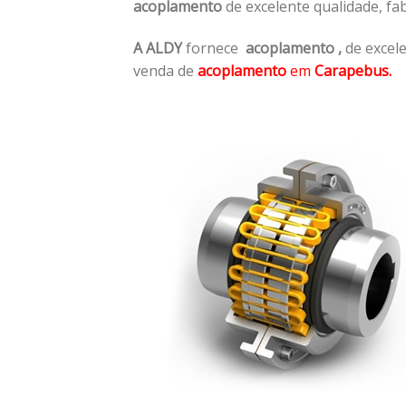
acoplamento
de excelente qualidade, f
A ALDY
fornece
acoplamento
,
de excele
venda de
acoplamento
em
Carapebus.