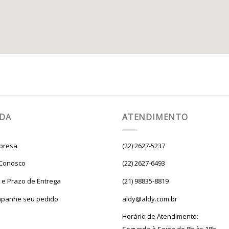
UDA
ATENDIMENTO
presa
(22) 2627-5237
 Conosco
(22) 2627-6493
e e Prazo de Entrega
(21) 98835-8819
panhe seu pedido
aldy@aldy.com.br
Horário de Atendimento: