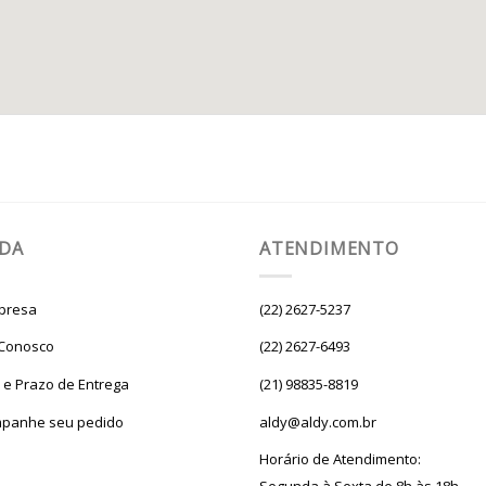
UDA
ATENDIMENTO
presa
(22) 2627-5237
 Conosco
(22) 2627-6493
e e Prazo de Entrega
(21) 98835-8819
panhe seu pedido
aldy@aldy.com.br
Horário de Atendimento: