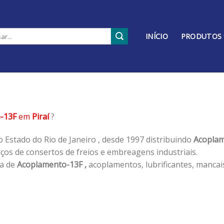
INÍCIO
PRODUTOS
-13F
em
Piraí
?
 Estado do Rio de Janeiro , desde 1997 distribuindo
Acoplam
os de consertos de freios e embreagens industriais.
ha de
Acoplamento-13F ,
acoplamentos, lubrificantes, mancai