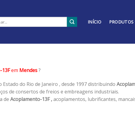
INÍCIO
PRODUTOS
-13F
em
Mendes
?
 Estado do Rio de Janeiro , desde 1997 distribuindo
Acoplam
os de consertos de freios e embreagens industriais.
ha de
Acoplamento-13F ,
acoplamentos, lubrificantes, mancai