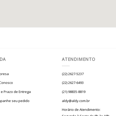
UDA
ATENDIMENTO
presa
(22) 2627-5237
 Conosco
(22) 2627-6493
e e Prazo de Entrega
(21) 98835-8819
panhe seu pedido
aldy@aldy.com.br
Horário de Atendimento: