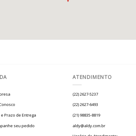
UDA
ATENDIMENTO
presa
(22) 2627-5237
 Conosco
(22) 2627-6493
e e Prazo de Entrega
(21) 98835-8819
panhe seu pedido
aldy@aldy.com.br