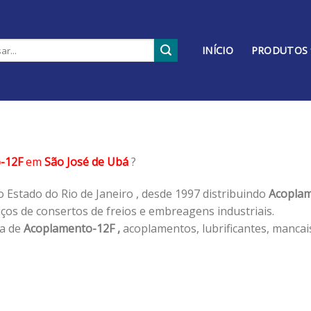
INÍCIO
PRODUTOS
-12F
em
São José de Ubá
?
 Estado do Rio de Janeiro , desde 1997 distribuindo
Acoplam
os de consertos de freios e embreagens industriais.
ha de
Acoplamento-12F ,
acoplamentos, lubrificantes, mancai