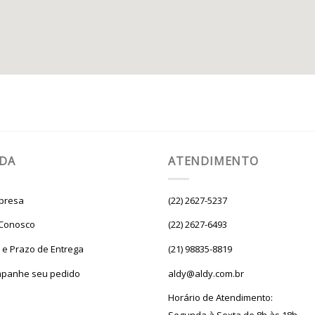
UDA
ATENDIMENTO
presa
(22) 2627-5237
 Conosco
(22) 2627-6493
e e Prazo de Entrega
(21) 98835-8819
panhe seu pedido
aldy@aldy.com.br
Horário de Atendimento: