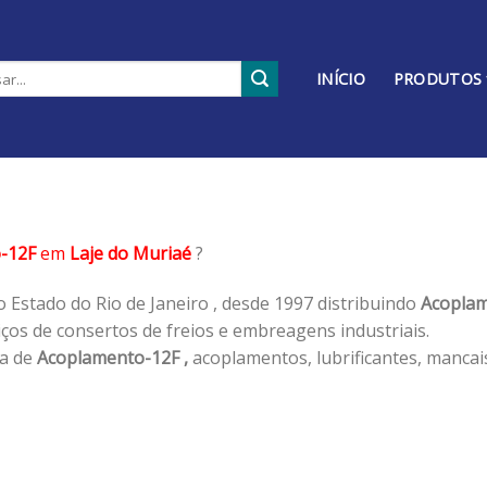
INÍCIO
PRODUTOS
-12F
em
Laje do Muriaé
?
 Estado do Rio de Janeiro , desde 1997 distribuindo
Acoplam
os de consertos de freios e embreagens industriais.
ha de
Acoplamento-12F ,
acoplamentos, lubrificantes, mancai