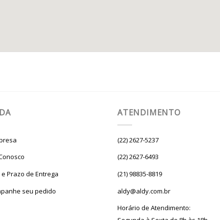
UDA
ATENDIMENTO
presa
(22) 2627-5237
 Conosco
(22) 2627-6493
e e Prazo de Entrega
(21) 98835-8819
panhe seu pedido
aldy@aldy.com.br
Horário de Atendimento: