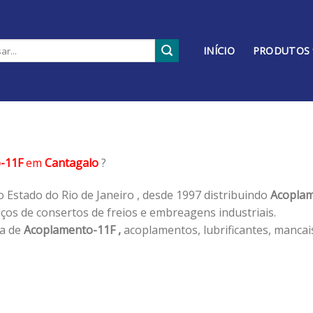
INÍCIO
PRODUTOS
-11F
em
Cantagalo
?
 Estado do Rio de Janeiro , desde 1997 distribuindo
Acoplam
os de consertos de freios e embreagens industriais.
ha de
Acoplamento-11F ,
acoplamentos, lubrificantes, mancai