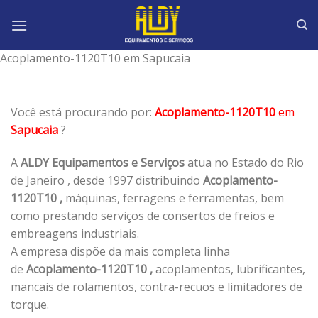
Skip
to
content
Acoplamento-1120T10 em Sapucaia
Você está procurando por:
Acoplamento-1120T10
em
Sapucaia
?
A
ALDY Equipamentos e Serviços
atua no Estado do Rio
de Janeiro , desde 1997 distribuindo
Acoplamento-
1120T10 ,
máquinas, ferragens e ferramentas, bem
como prestando serviços de consertos de freios e
embreagens industriais.
A empresa dispõe da mais completa linha
de
Acoplamento-1120T10 ,
acoplamentos, lubrificantes,
mancais de rolamentos, contra-recuos e limitadores de
torque.