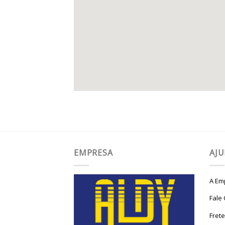
EMPRESA
AJ
A Em
Fale
Fret