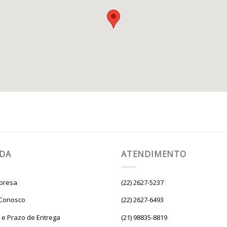
UDA
ATENDIMENTO
presa
(22) 2627-5237
 Conosco
(22) 2627-6493
e e Prazo de Entrega
(21) 98835-8819