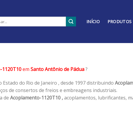
INÍCIO
PRODUTOS
o-1120T10
em
Santo Antônio de Pádua
?
 Estado do Rio de Janeiro , desde 1997 distribuindo
Acoplam
os de consertos de freios e embreagens industriais.
ha de
Acoplamento-1120T10 ,
acoplamentos, lubrificantes, m