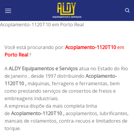
Skip
to
content
Acoplamento-1120T10 em Porto Real
Você está procurando por:
Acoplamento-1120T10
em
Porto Real
?
A
ALDY Equipamentos e Serviços
atua no Estado do Rio
de Janeiro , desde 1997 distribuindo
Acoplamento-
1120T10 ,
máquinas, ferragens e ferramentas, bem
como prestando serviços de consertos de freios e
embreagens industriais.
A empresa dispõe da mais completa linha
de
Acoplamento-1120T10 ,
acoplamentos, lubrificantes,
mancais de rolamentos, contra-recuos e limitadores de
torque.