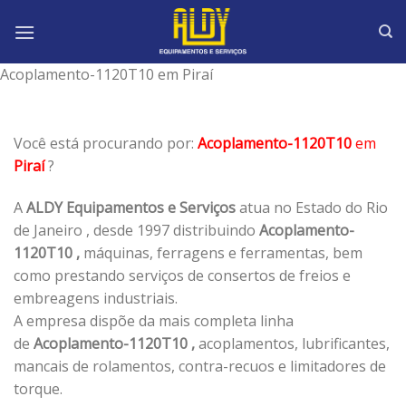
Skip
to
content
Acoplamento-1120T10 em Piraí
Você está procurando por:
Acoplamento-1120T10
em
Piraí
?
A
ALDY Equipamentos e Serviços
atua no Estado do Rio
de Janeiro , desde 1997 distribuindo
Acoplamento-
1120T10 ,
máquinas, ferragens e ferramentas, bem
como prestando serviços de consertos de freios e
embreagens industriais.
A empresa dispõe da mais completa linha
de
Acoplamento-1120T10 ,
acoplamentos, lubrificantes,
mancais de rolamentos, contra-recuos e limitadores de
torque.