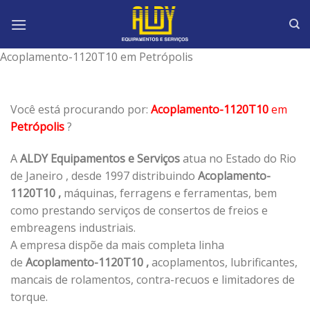
Skip
to
content
Acoplamento-1120T10 em Petrópolis
Você está procurando por:
Acoplamento-1120T10
em
Petrópolis
?
A
ALDY Equipamentos e Serviços
atua no Estado do Rio
de Janeiro , desde 1997 distribuindo
Acoplamento-
1120T10 ,
máquinas, ferragens e ferramentas, bem
como prestando serviços de consertos de freios e
embreagens industriais.
A empresa dispõe da mais completa linha
de
Acoplamento-1120T10 ,
acoplamentos, lubrificantes,
mancais de rolamentos, contra-recuos e limitadores de
torque.