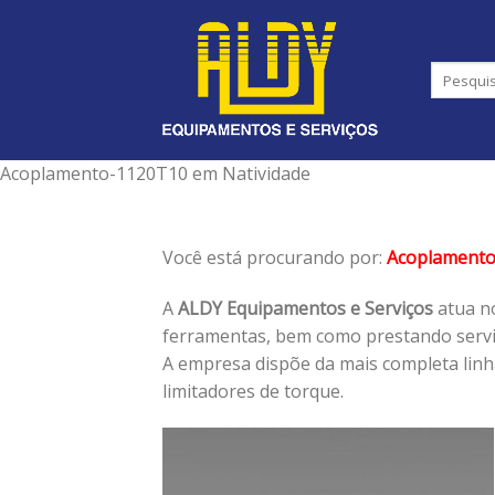
Skip
to
content
Acoplamento-1120T10 em Natividade
Você está procurando por:
Acoplament
A
ALDY Equipamentos e Serviços
atua no
ferramentas, bem como prestando serviç
A empresa dispõe da mais completa lin
limitadores de torque.