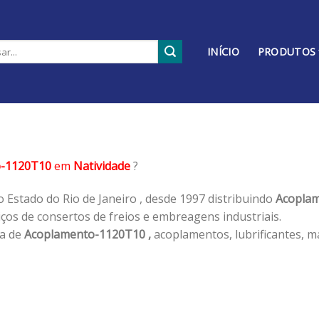
INÍCIO
PRODUTOS
o-1120T10
em
Natividade
?
 Estado do Rio de Janeiro , desde 1997 distribuindo
Acoplam
os de consertos de freios e embreagens industriais.
ha de
Acoplamento-1120T10 ,
acoplamentos, lubrificantes, m