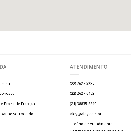
UDA
ATENDIMENTO
presa
(22) 2627-5237
 Conosco
(22) 2627-6493
e e Prazo de Entrega
(21) 98835-8819
panhe seu pedido
aldy@aldy.com.br
Horário de Atendimento: