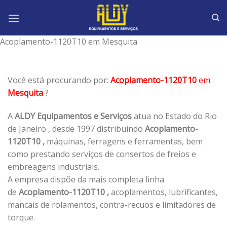
Skip
to
content
Acoplamento-1120T10 em Mesquita
Você está procurando por:
Acoplamento-1120T10
em
Mesquita
?
A
ALDY Equipamentos e Serviços
atua no Estado do Rio
de Janeiro , desde 1997 distribuindo
Acoplamento-
1120T10 ,
máquinas, ferragens e ferramentas, bem
como prestando serviços de consertos de freios e
embreagens industriais.
A empresa dispõe da mais completa linha
de
Acoplamento-1120T10 ,
acoplamentos, lubrificantes,
mancais de rolamentos, contra-recuos e limitadores de
torque.