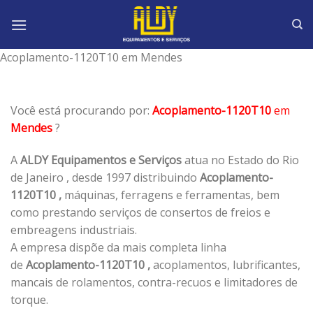
Skip
to
content
Acoplamento-1120T10 em Mendes
Você está procurando por:
Acoplamento-1120T10
em
Mendes
?
A
ALDY Equipamentos e Serviços
atua no Estado do Rio
de Janeiro , desde 1997 distribuindo
Acoplamento-
1120T10 ,
máquinas, ferragens e ferramentas, bem
como prestando serviços de consertos de freios e
embreagens industriais.
A empresa dispõe da mais completa linha
de
Acoplamento-1120T10 ,
acoplamentos, lubrificantes,
mancais de rolamentos, contra-recuos e limitadores de
torque.