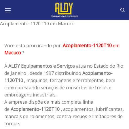
Skip
to
content
Acoplamento-1120T10 em Macuco
Você está procurando por:
Acoplamento-1120T10
em
Macuco
?
A
ALDY Equipamentos e Serviços
atua no Estado do Rio
de Janeiro , desde 1997 distribuindo
Acoplamento-
1120T10 ,
máquinas, ferragens e ferramentas, bem
como prestando serviços de consertos de freios e
embreagens industriais.
A empresa dispõe da mais completa linha
de
Acoplamento-1120T10 ,
acoplamentos, lubrificantes,
mancais de rolamentos, contra-recuos e limitadores de
torque.