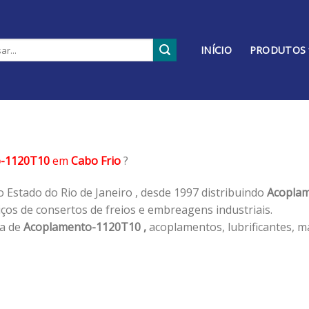
INÍCIO
PRODUTOS
o-1120T10
em
Cabo Frio
?
 Estado do Rio de Janeiro , desde 1997 distribuindo
Acoplam
os de consertos de freios e embreagens industriais.
ha de
Acoplamento-1120T10 ,
acoplamentos, lubrificantes, m