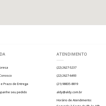
UDA
ATENDIMENTO
presa
(22) 2627-5237
 Conosco
(22) 2627-6493
e e Prazo de Entrega
(21) 98835-8819
panhe seu pedido
aldy@aldy.com.br
Horário de Atendimento: