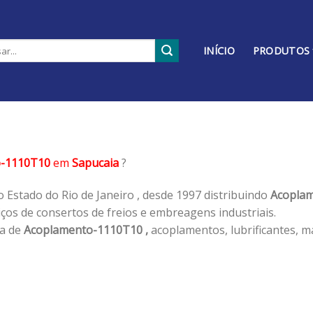
INÍCIO
PRODUTOS
o-1110T10
em
Sapucaia
?
 Estado do Rio de Janeiro , desde 1997 distribuindo
Acoplam
os de consertos de freios e embreagens industriais.
ha de
Acoplamento-1110T10 ,
acoplamentos, lubrificantes, m