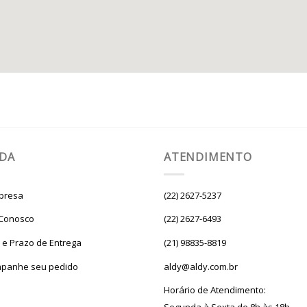
UDA
ATENDIMENTO
presa
(22) 2627-5237
 Conosco
(22) 2627-6493
e e Prazo de Entrega
(21) 98835-8819
panhe seu pedido
aldy@aldy.com.br
Horário de Atendimento: